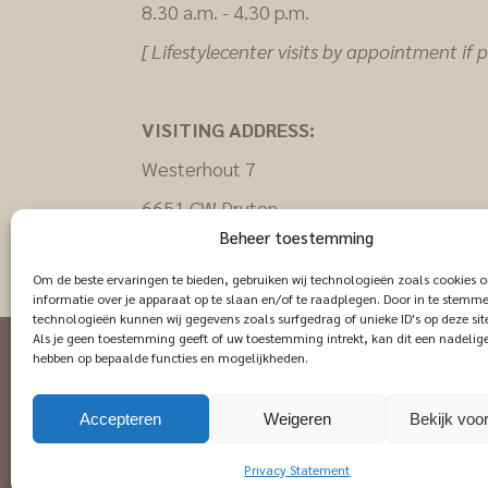
8.30 a.m. - 4.30 p.m.
[ Lifestylecenter visits by appointment if po
VISITING ADDRESS:
Westerhout 7
6651 CW Druten
Beheer toestemming
+31 (0)487512000
Om de beste ervaringen te bieden, gebruiken wij technologieën zoals cookies 
informatie over je apparaat op te slaan en/of te raadplegen. Door in te stem
technologieën kunnen wij gegevens zoals surfgedrag of unieke ID's op deze sit
Als je geen toestemming geeft of uw toestemming intrekt, kan dit een nadelig
hebben op bepaalde functies en mogelijkheden.
© 2026 Het Anker Meubelindustrie
Accepteren
Weigeren
Bekijk voo
Privacy Statement