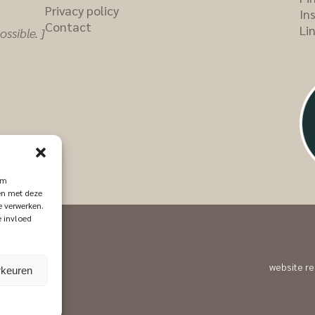
Privacy policy
In
Contact
Li
ssible. ]
om
men met deze
e verwerken.
e invloed
website re
rkeuren