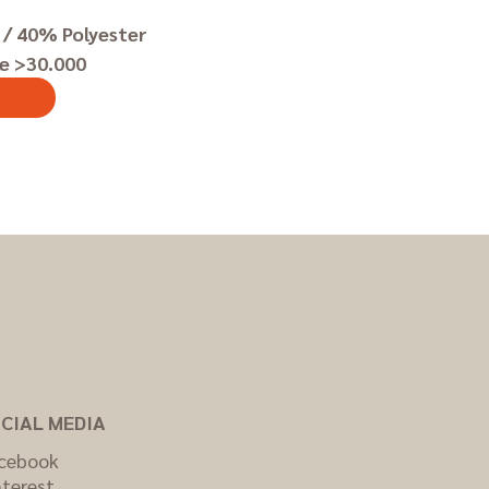
/ 40% Polyester
e >30.000
CIAL MEDIA
cebook
nterest