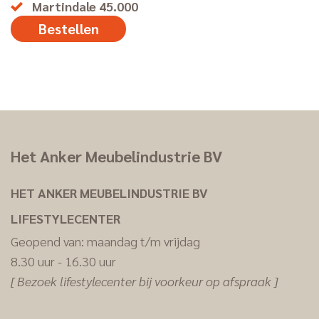
Martindale 45.000
Bestellen
Het Anker Meubelindustrie BV
HET ANKER MEUBELINDUSTRIE BV
LIFESTYLECENTER
Geopend van: maandag t/m vrijdag
8.30 uur - 16.30 uur
[ Bezoek lifestylecenter bij voorkeur op afspraak ]