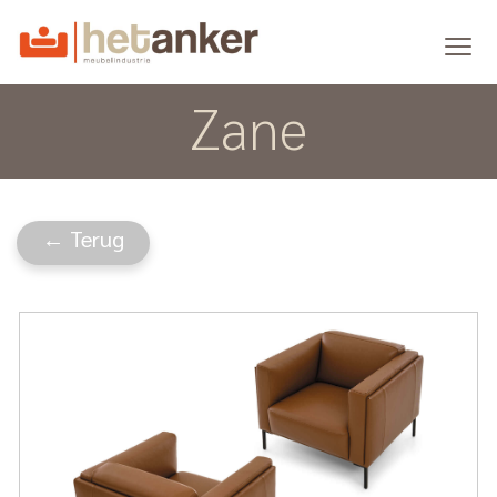
Zane
← Terug