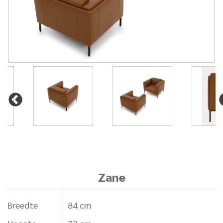
Zane
Breedte
84 cm