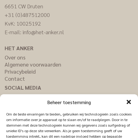
6651 CW Druten
+31 (0)487512000
KvK: 10025192
E-mail:
info@het-anker.nl
HET ANKER
Over ons
Algemene voorwaarden
Privacybeleid
Contact
SOCIAL MEDIA
Facebook
Beheer toestemming
Pinterest
Instagram
Om de beste ervaringen te bieden, gebruiken wij technologieën zoals cookies
LinkedIn
om informatie over je apparaat op te slaan en/of te raadplegen. Door in te
stemmen met deze technologieën kunnen wij gegevens zoals surfgedrag of
unieke ID's op deze site verwerken. Als je geen toestemming geeft of uw
toestemming intrekt, kan dit een nadelige invloed hebben op bepaalde