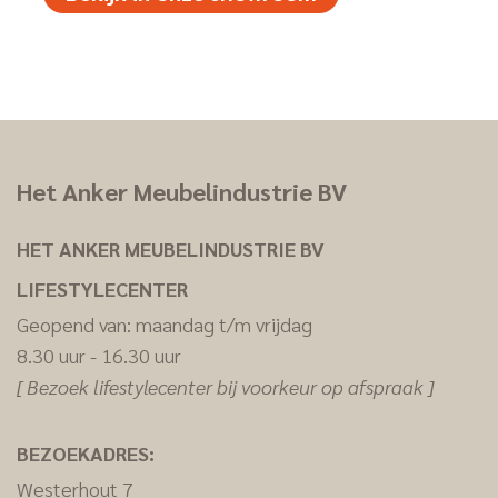
Het Anker Meubelindustrie BV
HET ANKER MEUBELINDUSTRIE BV
LIFESTYLECENTER
Geopend van: maandag t/m vrijdag
8.30 uur - 16.30 uur
[ Bezoek lifestylecenter bij voorkeur op afspraak ]
BEZOEKADRES:
Westerhout 7