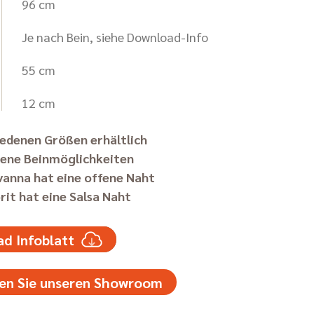
96 cm
Je nach Bein, siehe Download-Info
55 cm
12 cm
iedenen Größen erhältlich
dene Beinmöglichkeiten
anna hat eine offene Naht
rit hat eine Salsa Naht
d Infoblatt
en Sie unseren Showroom