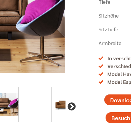
Tiefe
Sitzhöhe
Sitztiefe
Armbreite
In versch
Verschie
Model Hav
Model Esp
Downloa
Besuch