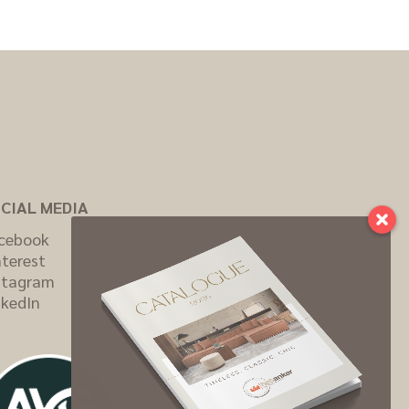
CIAL MEDIA
cebook
nterest
stagram
nkedIn