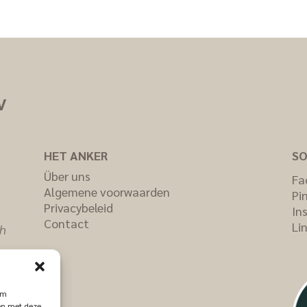
V
HET ANKER
SO
Über uns
Fa
Algemene voorwaarden
Pi
Privacybeleid
In
Contact
Li
ch
om
men met deze