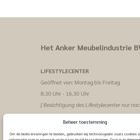
Het Anker Meubelindustrie B
LIFESTYLECENTER
Geöffnet von: Montag bis Freitag
8.30 Uhr - 16.30 Uhr
[ Besichtigung des Lifestylecenter nur na
Vereinbarung ]
Beheer toestemming
Om de beste ervaringen te bieden, gebruiken wij technologieën zoals cookies 
informatie over je apparaat op te slaan en/of te raadplegen. Door in te stem