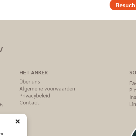
Besuch
V
HET ANKER
SO
Über uns
Fa
Algemene voorwaarden
Pi
Privacybeleid
In
Contact
Li
ch
om