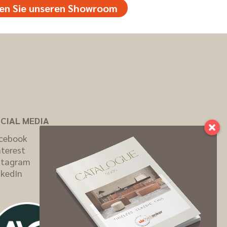
en Sie unseren Showroom
CIAL MEDIA
cebook
nterest
stagram
nkedIn