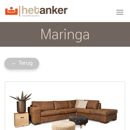
Maringa
← Terug