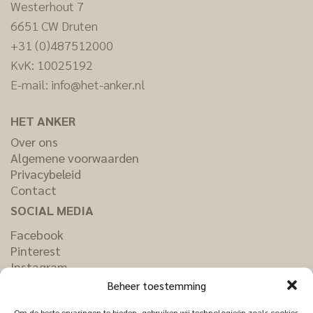
Westerhout 7
6651 CW Druten
+31 (0)487512000
KvK: 10025192
E-mail:
info@het-anker.nl
HET ANKER
Over ons
Algemene voorwaarden
Privacybeleid
Contact
SOCIAL MEDIA
Facebook
Pinterest
Instagram
LinkedIn
Beheer toestemming
Om de beste ervaringen te bieden, gebruiken wij technologieën zoals cookies